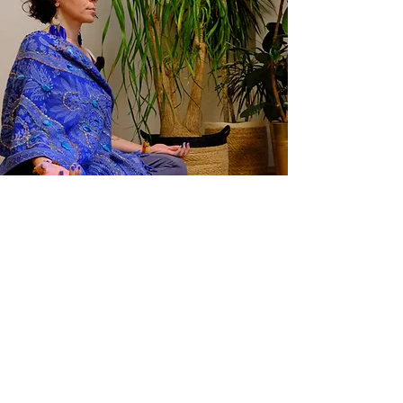
Özde Çolakoğlu ile
GOA Yin & Meditation
20:00 - 21:15
Her ayın son perşembe akşamı