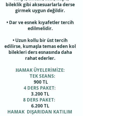
bileklik gibi aksesuarlarla derse
girmek uygun değildir.
• Dar ve esnek kıyafetler tercih
edilmelidir.
• Uzun kollu bir üst tercih
edilirse, kumaşla temas eden kol
bilekleri ders esnasında daha
rahat ederler.
H
AMAK ÜYELERİMİZE:​
​ TEK SEANS:
900 TL​
4 DERS PAKET:
3.200 TL
8 DERS PAKET:
6.200 TL​​​
HAMAK DIŞARIDAN KATILIM ​