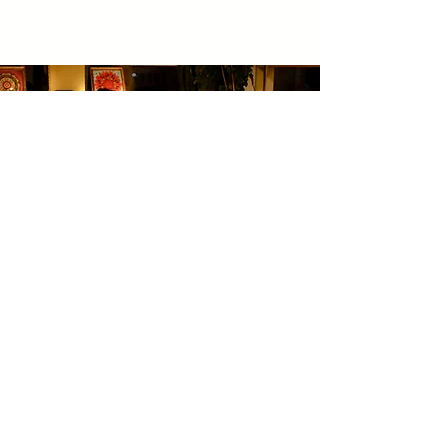
Özde Çolakoğlu &
Gamze Akyüz ile
GOA DARK & SOUND
HEALING
Ağustos