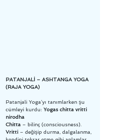
PATANJALİ – ASHTANGA YOGA 
(RAJA YOGA)
Patanjali Yoga’yı tanımlarken şu 
cümleyi kurdu: 
Yogas chitta vritti 
nirodha
Chitta
 – bilinç (consciousness).
Vritti
 – değişip durma, dalgalanma, 
kendini tekrar etme gibi anlamlar 