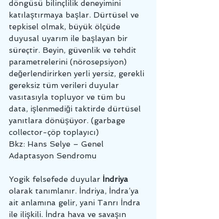
döngüsü bilinçlilik deneyimini 
katılaştırmaya başlar. Dürtüsel ve 
tepkisel olmak, büyük ölçüde 
duyusal uyarım ile başlayan bir 
süreçtir. Beyin, güvenlik ve tehdit 
parametrelerini (nörosepsiyon) 
değerlendirirken yerli yersiz, gerekli 
gereksiz tüm verileri duyular 
vasıtasıyla topluyor ve tüm bu 
data, işlenmediği taktirde dürtüsel 
yanıtlara dönüşüyor. (garbage 
collector-çöp toplayıcı)
Bkz: Hans Selye – Genel 
Adaptasyon Sendromu
Yogik felsefede duyular 
İndriya
olarak tanımlanır. İndriya, İndra’ya 
ait anlamına gelir, yani Tanrı İndra 
ile ilişkili. İndra hava ve savaşın 