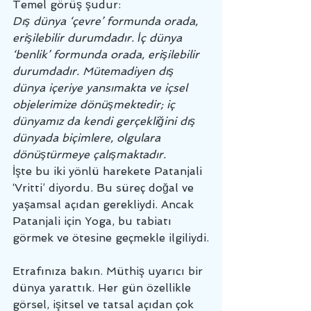
Temel görüş şudur:
Dış dünya ‘çevre’ formunda orada, 
erişilebilir durumdadır. İç dünya 
‘benlik’ formunda orada, erişilebilir 
durumdadır. Mütemadiyen dış 
dünya içeriye yansımakta ve içsel 
objelerimize dönüşmektedir; iç 
dünyamız da kendi gerçekliğini dış 
dünyada biçimlere, olgulara  
dönüştürmeye çalışmaktadır.
İşte bu iki yönlü harekete Patanjali 
‘Vritti’ diyordu. Bu süreç doğal ve 
yaşamsal açıdan gerekliydi. Ancak 
Patanjali için Yoga, bu tabiatı 
görmek ve ötesine geçmekle ilgiliydi.
Etrafınıza bakın. Müthiş uyarıcı bir 
dünya yarattık. Her gün özellikle 
görsel, işitsel ve tatsal açıdan çok 