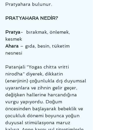
Pratyahara bulunur. 
PRATYAHARA NEDİR?
Pratya
-  bırakmak, önlemek, 
kesmek  
Ahara
 – gıda, besin, tüketim 
nesnesi
Patanjali “Yogas chitta vritti 
nirodha” diyerek, dikkatin 
(enerjinin) çoğunlukla dış duyumsal 
uyaranlara ve zihnin gelir geçer, 
değişken hallerine harcandığına 
vurgu yapıyordu. Doğum 
öncesinden başlayarak bebeklik ve 
çocukluk dönemi boyunca yoğun 
duyusal stimülasyona maruz 
kalırız. Anne karnı ısıl titreşimlerle 