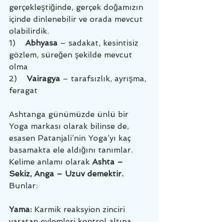
gerçekleştiğinde, gerçek doğamızın 
içinde dinlenebilir ve orada mevcut 
olabilirdik.
1)    
Abhyasa
 – sadakat, kesintisiz 
gözlem, süreğen şekilde mevcut 
olma
2)    
Vairagya
 – tarafsızlık, ayrışma, 
feragat
Ashtanga günümüzde ünlü bir 
Yoga markası olarak bilinse de, 
esasen Patanjali’nin Yoga’yı kaç 
basamakta ele aldığını tanımlar. 
Kelime anlamı olarak 
Ashta – 
Sekiz, Anga – Uzuv demektir.
Bunlar: 
Yama: 
Karmik reaksyion zinciri 
yaratan eylemleri kontrol altına 