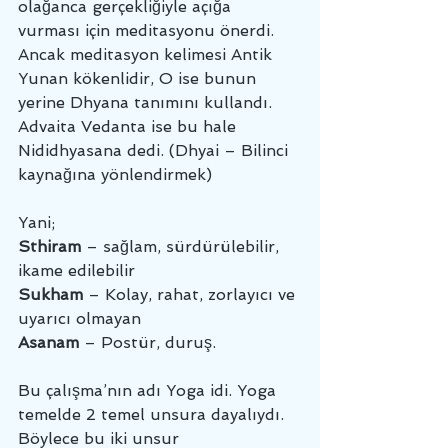
olağanca gerçekliğiyle açığa 
vurması için meditasyonu önerdi. 
Ancak meditasyon kelimesi Antik 
Yunan kökenlidir, O ise bunun 
yerine Dhyana tanımını kullandı. 
Advaita Vedanta ise bu hale 
Nididhyasana dedi. (Dhyai – Bilinci 
kaynağına yönlendirmek)
Yani;
Sthiram
 – sağlam, sürdürülebilir, 
ikame edilebilir
Sukham
 – Kolay, rahat, zorlayıcı ve 
uyarıcı olmayan
Asanam
 – Postür, duruş.
Bu çalışma’nın adı Yoga idi. Yoga 
temelde 2 temel unsura dayalıydı.
Böylece bu iki unsur 