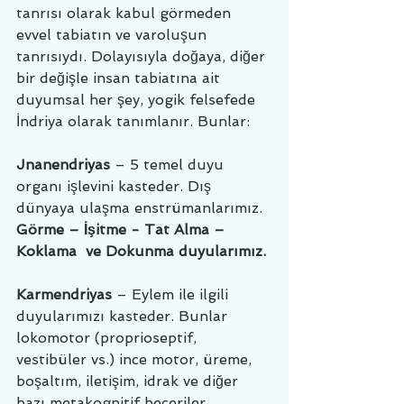
tanrısı olarak kabul görmeden 
evvel tabiatın ve varoluşun 
tanrısıydı. Dolayısıyla doğaya, diğer 
bir değişle insan tabiatına ait 
duyumsal her şey, yogik felsefede 
İndriya olarak tanımlanır. Bunlar: 
Jnanendriyas
 – 5 temel duyu 
organı işlevini kasteder. Dış 
dünyaya ulaşma enstrümanlarımız. 
Görme – İşitme - Tat Alma – 
Koklama  ve Dokunma duyularımız. 
Karmendriyas
 – Eylem ile ilgili 
duyularımızı kasteder. Bunlar 
lokomotor (proprioseptif, 
vestibüler vs.) ince motor, üreme, 
boşaltım, iletişim, idrak ve diğer 
bazı metakognitif beceriler. 